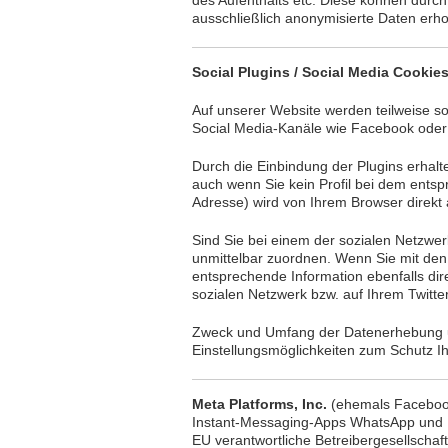
des Aufenthalts etc. Diese können durch 
ausschließlich anonymisierte Daten erh
Social Plugins / Social Media Cookie
Auf unserer Website werden teilweise so
Social Media-Kanäle wie Facebook oder T
Durch die Einbindung der Plugins erhalt
auch wenn Sie kein Profil bei dem entspr
Adresse) wird von Ihrem Browser direkt a
Sind Sie bei einem der sozialen Netzwer
unmittelbar zuordnen. Wenn Sie mit den P
entsprechende Information ebenfalls dir
sozialen Netzwerk bzw. auf Ihrem Twitter
Zweck und Umfang der Datenerhebung un
Einstellungsmöglichkeiten zum Schutz I
Meta Platforms, Inc.
(ehemals Facebook 
Instant-Messaging-Apps WhatsApp und M
EU verantwortliche Betreibergesellschaf