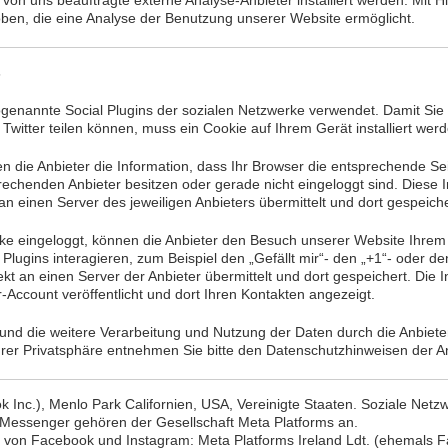
von uns beauftragte externe Analyse-Anbieter installiert werden. Mit H
oben, die eine Analyse der Benutzung unserer Website ermöglicht.
s
genannte Social Plugins der sozialen Netzwerke verwendet. Damit Sie 
witter teilen können, muss ein Cookie auf Ihrem Gerät installiert werd
en die Anbieter die Information, dass Ihr Browser die entsprechende Se
echenden Anbieter besitzen oder gerade nicht eingeloggt sind. Diese In
n einen Server des jeweiligen Anbieters übermittelt und dort gespeiche
ke eingeloggt, können die Anbieter den Besuch unserer Website Ihrem 
lugins interagieren, zum Beispiel den „Gefällt mir“- den „+1“- oder den
ekt an einen Server der Anbieter übermittelt und dort gespeichert. D
-Account veröffentlicht und dort Ihren Kontakten angezeigt.
d die weitere Verarbeitung und Nutzung der Daten durch die Anbieter
hrer Privatsphäre entnehmen Sie bitte den Datenschutzhinweisen der An
Inc.), Menlo Park Californien, USA, Vereinigte Staaten. Soziale Netz
essenger gehören der Gesellschaft Meta Platforms an.
t von Facebook und Instagram: Meta Platforms Ireland Ldt. (ehemals F