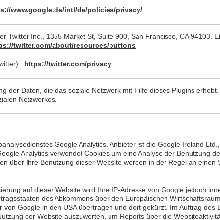
s://www.google.de/intl/de/policies/privacy/
er Twitter Inc., 1355 Market St, Suite 900, San Francisco, CA 94103. E
ps://twitter.com/about/resources/buttons
itter) :
https://twitter.com/privacy
 der Daten, die das soziale Netzwerk mit Hilfe dieses Plugins erhebt. 
zialen Netzwerkes.
nalysedienstes Google Analytics. Anbieter ist die Google Ireland Ltd
 Google Analytics verwendet Cookies um eine Analyse der Benutzung de
en über Ihre Benutzung dieser Website werden in der Regel an einen
sierung auf dieser Website wird Ihre IP-Adresse von Google jedoch inne
rtragsstaaten des Abkommens über den Europäischen Wirtschaftsraum 
er von Google in den USA übertragen und dort gekürzt. Im Auftrag des 
 Nutzung der Website auszuwerten, um Reports über die Websiteaktivi