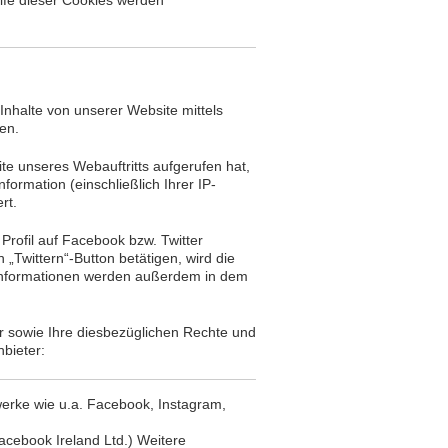
ilfe dieser Cookies werden
Inhalte von unserer Website mittels
en.
ite unseres Webauftritts aufgerufen hat,
formation (einschließlich Ihrer IP-
rt.
Profil auf Facebook bzw. Twitter
 „Twittern“-Button betätigen, wird die
ie Informationen werden außerdem in dem
 sowie Ihre diesbezüglichen Rechte und
bieter:
werke wie u.a. Facebook, Instagram,
acebook Ireland Ltd.) Weitere