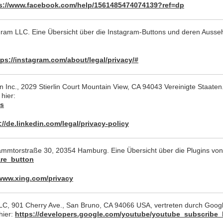
s://www.facebook.com/help/1561485474074139?ref=dp
gram LLC. Eine Übersicht über die Instagram-Buttons und deren Ausseh
ps://instagram.com/about/legal/privacy/#
n Inc., 2029 Stierlin Court Mountain View, CA 94043 Vereinigte Staaten
hier:
ns
://de.linkedin.com/legal/privacy-policy
ammtorstraße 30, 20354 Hamburg. Eine Übersicht über die Plugins von
are_button
/www.xing.com/privacy
C, 901 Cherry Ave., San Bruno, CA 94066 USA, vertreten durch Google
hier:
https://developers.google.com/youtube/youtube_subscribe_