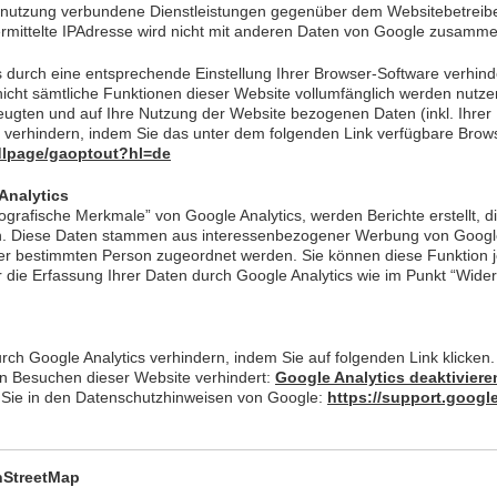
etnutzung verbundene Dienstleistungen gegenüber dem Websitebetreib
rmittelte IPAdresse wird nicht mit anderen Daten von Google zusamme
durch eine entsprechende Einstellung Ihrer Browser-Software verhinde
 nicht sämtliche Funktionen dieser Website vollumfänglich werden nutz
eugten und auf Ihre Nutzung der Website bezogenen Daten (inkl. Ihrer
 verhindern, indem Sie das unter dem folgenden Link verfügbare Brow
/dlpage/gaoptout?hl=de
Analytics
grafische Merkmale” von Google Analytics, werden Berichte erstellt, d
en. Diese Daten stammen aus interessenbezogener Werbung von Goog
ner bestimmten Person zugeordnet werden. Sie können diese Funktion j
r die Erfassung Ihrer Daten durch Google Analytics wie im Punkt “Wid
rch Google Analytics verhindern, indem Sie auf folgenden Link klicken.
en Besuchen dieser Website verhindert:
Google Analytics deaktiviere
n Sie in den Datenschutzhinweisen von Google:
https://support.googl
nStreetMap