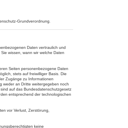
tenschutz-Grundverordnung.
onenbezogenen Daten vertraulich und
 Sie wissen, wann wir welche Daten
seren Seiten personenbezogene Daten
ch, stets auf freiwilliger Basis. Die
der Zugänge zu Informationen
g weder an Dritte weitergegeben noch
fen sind auf das Bundesdatenschutzgesetz
den entsprechend der technologischen
n vor Verlust, Zerstörung,
ehungsberechtigten keine